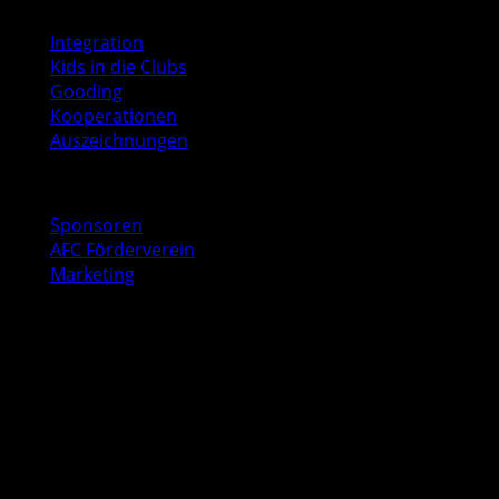
Soziales
Integration
Kids in die Clubs
Gooding
Kooperationen
Auszeichnungen
Business
Sponsoren
AFC Förderverein
Marketing
Kontakt
AFC Geschäftsstelle
Baurstraße 9
22605 Hamburg
040 53547041