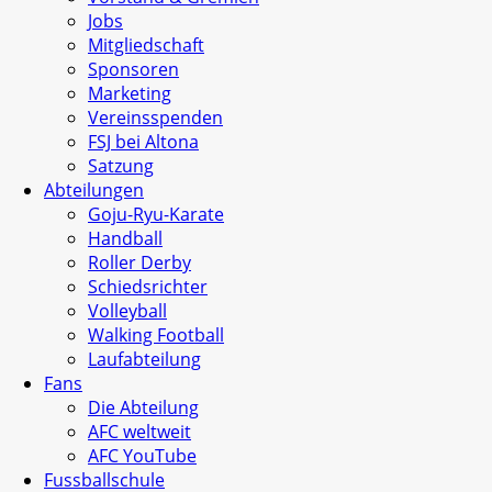
Jobs
Mitgliedschaft
Sponsoren
Marketing
Vereinsspenden
FSJ bei Altona
Satzung
Abteilungen
Goju-Ryu-Karate
Handball
Roller Derby
Schiedsrichter
Volleyball
Walking Football
Laufabteilung
Fans
Die Abteilung
AFC weltweit
AFC YouTube
Fussballschule