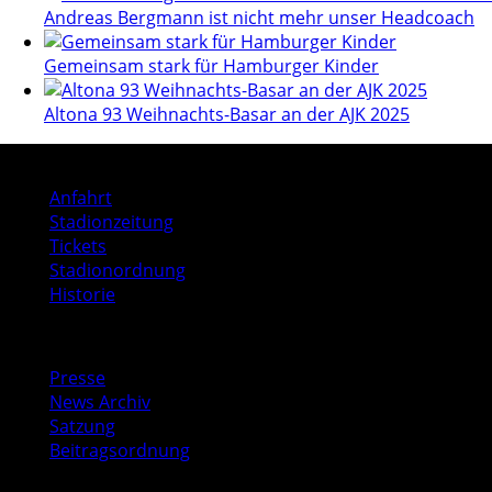
Andreas Bergmann ist nicht mehr unser Headcoach
Gemeinsam stark für Hamburger Kinder
Altona 93 Weihnachts-Basar an der AJK 2025
Stadion
Anfahrt
Stadionzeitung
Tickets
Stadionordnung
Historie
Media
Presse
News Archiv
Satzung
Beitragsordnung