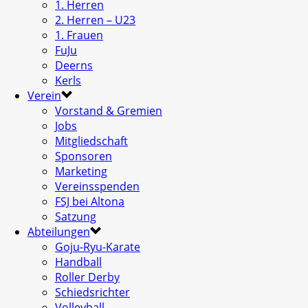
1. Herren
2. Herren – U23
1. Frauen
FuJu
Deerns
Kerls
Verein
Vorstand & Gremien
Jobs
Mitgliedschaft
Sponsoren
Marketing
Vereinsspenden
FSJ bei Altona
Satzung
Abteilungen
Goju-Ryu-Karate
Handball
Roller Derby
Schiedsrichter
Volleyball