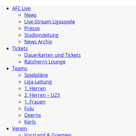
AFC Live
News
Live-Stream Ligaspiele
Presse
Stadionzeitung
News Archiv
Tickets
Dauerkarten und Tickets
Ratsherrn Lounge
Teams
Spielpläne
Liga-Leitung
1. Herren
2. Herren – U23
1. Frauen
FuJu
Deerns
Kerls
Verein
Vorstand & Gremien