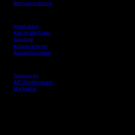
Beitragsordnung
Soziales
Integration
Kids in die Clubs
Gooding
Kooperationen
Auszeichnungen
Business
Sponsoren
AFC Förderverein
Marketing
Kontakt
AFC Geschäftsstelle
Baurstraße 9
22605 Hamburg
040 53547041