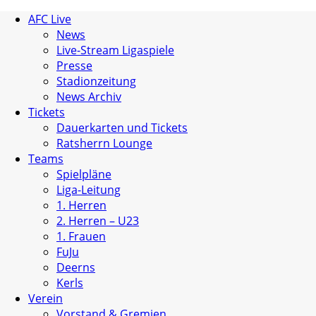
AFC Live
News
Live-Stream Ligaspiele
Presse
Stadionzeitung
News Archiv
Tickets
Dauerkarten und Tickets
Ratsherrn Lounge
Teams
Spielpläne
Liga-Leitung
1. Herren
2. Herren – U23
1. Frauen
FuJu
Deerns
Kerls
Verein
Vorstand & Gremien