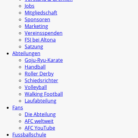
Jobs
Mitgliedschaft
Sponsoren
Marketing
Vereinsspenden
FSJ bei Altona
Satzung
Abteilungen
Goju-Ryu-Karate
Handball
Roller Derby
Schiedsrichter
Volleyball
Walking Football
Laufabteilung
Fans
Die Abteilung
AFC weltweit
AFC YouTube
Fussballschule