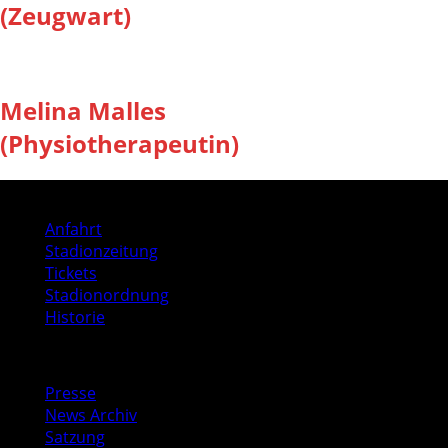
(Zeugwart)
Melina Malles
(Physiotherapeutin)
Stadion
Anfahrt
Stadionzeitung
Tickets
Stadionordnung
Historie
Media
Presse
News Archiv
Satzung