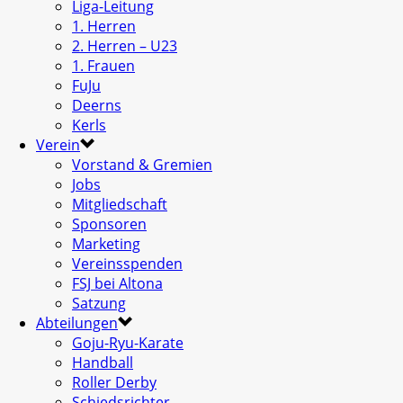
Liga-Leitung
1. Herren
2. Herren – U23
1. Frauen
FuJu
Deerns
Kerls
Verein
Vorstand & Gremien
Jobs
Mitgliedschaft
Sponsoren
Marketing
Vereinsspenden
FSJ bei Altona
Satzung
Abteilungen
Goju-Ryu-Karate
Handball
Roller Derby
Schiedsrichter