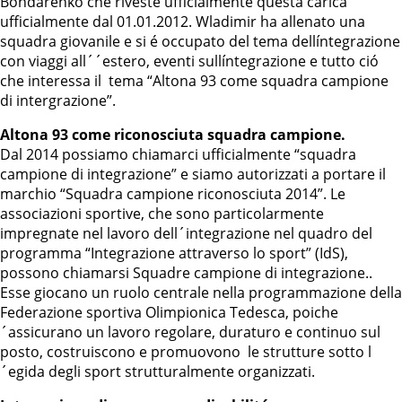
Bondarenko che riveste ufficialmente questa carica
ufficialmente dal 01.01.2012. Wladimir ha allenato una
squadra giovanile e si é occupato del tema dellíntegrazione
con viaggi all´´estero, eventi sullíntegrazione e tutto ció
che interessa il tema “Altona 93 come squadra campione
di intergrazione”.
Altona 93 come riconosciuta squadra campione.
Dal 2014 possiamo chiamarci ufficialmente “squadra
campione di integrazione” e siamo autorizzati a portare il
marchio “Squadra campione riconosciuta 2014”. Le
associazioni sportive, che sono particolarmente
impregnate nel lavoro dell´integrazione nel quadro del
programma “Integrazione attraverso lo sport” (IdS),
possono chiamarsi Squadre campione di integrazione..
Esse giocano un ruolo centrale nella programmazione della
Federazione sportiva Olimpionica Tedesca, poiche
´assicurano un lavoro regolare, duraturo e continuo sul
posto, costruiscono e promuovono le strutture sotto l
´egida degli sport strutturalmente organizzati.