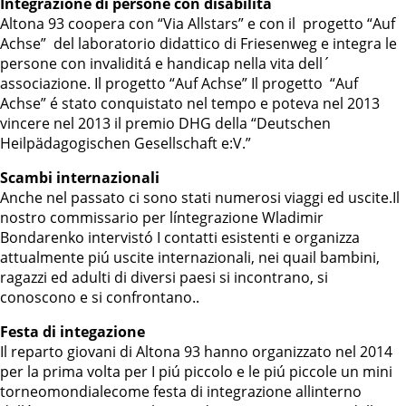
Integrazione di persone con disabilitá
Altona 93 coopera con “Via Allstars” e con il progetto “Auf
Achse” del laboratorio didattico di Friesenweg e integra le
persone con invaliditá e handicap nella vita dell´
associazione. Il progetto “Auf Achse” Il progetto “Auf
Achse” é stato conquistato nel tempo e poteva nel 2013
vincere nel 2013 il premio DHG della “Deutschen
Heilpädagogischen Gesellschaft e:V.”
Scambi internazionali
Anche nel passato ci sono stati numerosi viaggi ed uscite.Il
nostro commissario per líntegrazione Wladimir
Bondarenko intervistó I contatti esistenti e organizza
attualmente piú uscite internazionali, nei quail bambini,
ragazzi ed adulti di diversi paesi si incontrano, si
conoscono e si confrontano..
Festa di integazione
Il reparto giovani di Altona 93 hanno organizzato nel 2014
per la prima volta per I piú piccolo e le piú piccole un mini
torneomondialecome festa di integrazione allinterno