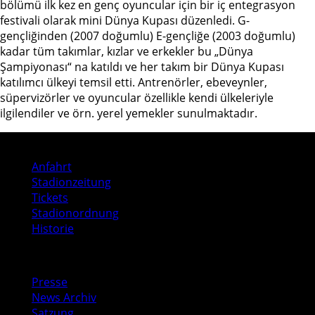
bölümü ilk kez en genç oyuncular için bir iç entegrasyon
festivali olarak mini Dünya Kupası düzenledi. G-
gençliğinden (2007 doğumlu) E-gençliğe (2003 doğumlu)
kadar tüm takımlar, kızlar ve erkekler bu „Dünya
Şampiyonası“ na katıldı ve her takım bir Dünya Kupası
katılımcı ülkeyi temsil etti. Antrenörler, ebeveynler,
süpervizörler ve oyuncular özellikle kendi ülkeleriyle
ilgilendiler ve örn. yerel yemekler sunulmaktadır.
Stadion
Anfahrt
Stadionzeitung
Tickets
Stadionordnung
Historie
Media
Presse
News Archiv
Satzung