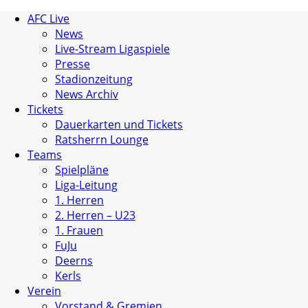
AFC Live
News
Live-Stream Ligaspiele
Presse
Stadionzeitung
News Archiv
Tickets
Dauerkarten und Tickets
Ratsherrn Lounge
Teams
Spielpläne
Liga-Leitung
1. Herren
2. Herren – U23
1. Frauen
FuJu
Deerns
Kerls
Verein
Vorstand & Gremien