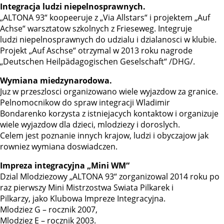
Integracja ludzi niepelnosprawnych.
„ALTONA 93“ koopeeruje z „Via Allstars“ i projektem „Auf
Achse“ warsztatow szkolnych z Frieseweg. Integruje
ludzi niepelnosprawnych do udzialu i dzialanosci w klubie.
Projekt „Auf Aschse“ otrzymal w 2013 roku nagrode
„Deutschen Heilpädagogischen Geselschaft“ /DHG/.
Wymiana miedzynarodowa.
Juz w przeszlosci organizowano wiele wyjazdow za granice.
Pelnomocnikow do spraw integracji Wladimir
Bondarenko korzysta z istniejacych kontaktow i organizuje
wiele wyjazdow dla dzieci, mlodziezy i doroslych.
Celem jest poznanie innych krajow, ludzi i obyczajow jak
rowniez wymiana doswiadczen.
Impreza integracyjna „Mini WM“
Dzial Mlodziezowy „ALTONA 93“ zorganizowal 2014 roku po
raz pierwszy Mini Mistrzostwa Swiata Pilkarek i
Pilkarzy, jako Klubowa Impreze Integracyjna.
Mlodziez G – rocznik 2007,
Mlodziez E – rocznik 2003.