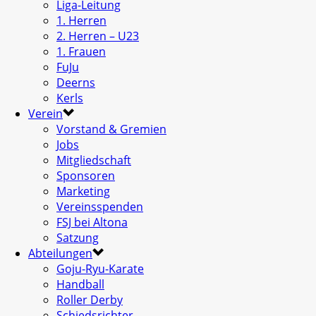
Liga-Leitung
1. Herren
2. Herren – U23
1. Frauen
FuJu
Deerns
Kerls
Verein
Vorstand & Gremien
Jobs
Mitgliedschaft
Sponsoren
Marketing
Vereinsspenden
FSJ bei Altona
Satzung
Abteilungen
Goju-Ryu-Karate
Handball
Roller Derby
Schiedsrichter