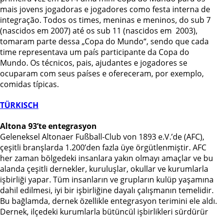
mais jovens jogadoras e jogadores como festa interna de
integração. Todos os times, meninas e meninos, do sub 7
(nascidos em 2007) até os sub 11 (nascidos em 2003),
tomaram parte dessa „Copa do Mundo“, sendo que cada
time representava um país participante da Copa do
Mundo. Os técnicos, pais, ajudantes e jogadores se
ocuparam com seus países e ofereceram, por exemplo,
comidas típicas.
TÜRKISCH
Altona 93’te entegrasyon
Geleneksel Altonaer Fußball-Club von 1893 e.V.’de (AFC),
çeşitli branşlarda 1.200’den fazla üye örgütlenmiştir. AFC
her zaman bölgedeki insanlara yakın olmayı amaçlar ve bu
alanda çeşitli dernekler, kuruluşlar, okullar ve kurumlarla
işbirliği yapar. Tüm insanların ve grupların kulüp yaşamına
dahil edilmesi, iyi bir işbirliğine dayalı çalışmanın temelidir.
Bu bağlamda, dernek özellikle entegrasyon terimini ele aldı.
Dernek, ilçedeki kurumlarla bütüncül işbirlikleri sürdürür