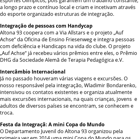
Esportes Olímpicos, pois garantem um trabalho constante,
a longo prazo e contínuo local e criam e incetivam através
do esporte organizado estruturas de integração.
Integração de pessoas com Handycap
Altona 93 coopera com a Via Allstars e o projeto „Auf
Achse“ da Oficina de Ensino Friesenweg e integra pessoas
com deficiência e Handicaps na vida do clube. O projeto
„Auf Achse“ já recebeu vários prêmios entre eles, o Prêmio
DHG da Sociedade Alemã de Terapia Pedagógica e.V.
Intercâmbio Internacional
Já no passado houveram várias viagens e excursões. O
nosso responsável pela integração, Wladimir Bondarenko,
intensivou os contatos existentes e organiza atualmente
mais excursões internacionais, na quais crianças, jovens e
adultos de diversos países se encontram, se conhecem e
troca.
Festa da Integraçã: A mini Copa do Mundo
O Departamento Juvenil do Altona 93 organizou pela
primeira vez em 2014 uma mini Copa do Mundo para os