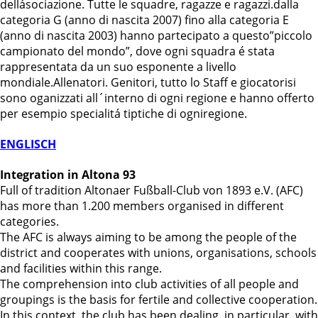
dellásociazione. Tutte le squadre, ragazze e ragazzi.dalla
categoria G (anno di nascita 2007) fino alla categoria E
(anno di nascita 2003) hanno partecipato a questo”piccolo
campionato del mondo”, dove ogni squadra é stata
rappresentata da un suo esponente a livello
mondiale.Allenatori. Genitori, tutto lo Staff e giocatorisi
sono oganizzati all´interno di ogni regione e hanno offerto
per esempio specialitá tiptiche di ogniregione.
ENGLISCH
Integration in Altona 93
Full of tradition Altonaer Fußball-Club von 1893 e.V. (AFC)
has more than 1.200 members organised in different
categories.
The AFC is always aiming to be among the people of the
district and cooperates with unions, organisations, schools
and facilities within this range.
The comprehension into club activities of all people and
groupings is the basis for fertile and collective cooperation.
In this context, the club has been dealing, in particular, with