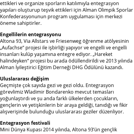
ettikleri ve organize sporların katılımıyla entegrasyon
yapıları oluşturup teşvik ettikleri için Alman Olimpik Sporlar
Konfederasyonunun program uygulaması için merkezi
öneme sahiptirler.
Engellilerin entegrasyonu
Altona 93, Via Allstars ve Friesenweg öğrenme atölyesinin
„Aufachse“ projesi ile işbirliği yapıyor ve engelli ve engelli
insanları kulüp yaşamına entegre ediyor. „Hareket
halindeyken“ projesi bu arada ödüllendirildi ve 2013 yılında
Alman İyileştirici Eğitim Derneği DHG Ödülünü kazandı.
Uluslararası değişim
Geçmişte çok sayıda gezi ve gezi oldu. Entegrasyon
görevlimiz Wladimir Bondarenko mevcut temasları
yoğunlaştırdı ve şu anda farklı ülkelerden çocukların,
gençlerin ve yetişkinlerin bir araya geldiği, tanıdığı ve fikir
alışverişinde bulunduğu uluslararası geziler düzenliyor.
Entegrasyon festivali
Mini Dünya Kupası 2014 yılında, Altona 93’ün gençlik