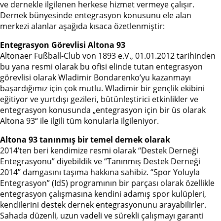
ve dernekle ilgilenen herkese hizmet vermeye çalışır.
Dernek bünyesinde entegrasyon konusunu ele alan
merkezi alanlar aşağıda kısaca özetlenmiştir:
Entegrasyon Görevlisi Altona 93
Altonaer Fußball-Club von 1893 e.V., 01.01.2012 tarihinden
bu yana resmi olarak bu ofisi elinde tutan entegrasyon
görevlisi olarak Wladimir Bondarenko’yu kazanmayı
başardığımız için çok mutlu. Wladimir bir gençlik ekibini
eğitiyor ve yurtdışı gezileri, bütünleştirici etkinlikler ve
entegrasyon konusunda „entegrasyon için bir üs olarak
Altona 93“ ile ilgili tüm konularla ilgileniyor.
Altona 93 tanınmış bir temel dernek olarak
2014’ten beri kendimize resmi olarak “Destek Derneği
Entegrasyonu” diyebildik ve “Tanınmış Destek Derneği
2014” damgasını taşıma hakkına sahibiz. “Spor Yoluyla
Entegrasyon” (IdS) programının bir parçası olarak özellikle
entegrasyon çalışmasına kendini adamış spor kulüpleri,
kendilerini destek dernek entegrasyonunu arayabilirler.
Sahada düzenli, uzun vadeli ve sürekli çalışmayı garanti