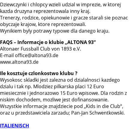
Dziewczynki i chlopcy wzieli udzial w imprezie, w ktorej
kazda druzyna reprezentowala inny kraj.
Trenerzy, rodzice, opiekunowie i gracze starali sie poznac
obyczaje krajow, ktore reprezentowali.
Wynikiem byly potrawy typowe dla danego kraju.
FAQS – Informacje o klubie „ALTONA 93“
Altonaer Fussball Club von 1893 e.V.
E-mail office@altona93.de
www.altona93.de
Ile kosztuje czlonkostwo klubu ?
Wysokosc skladki jest zalezna od dzialalnosci kazdego
dzialu i tak np. Mlodziez pilkarska placi 12 Euro
miesiecznie i jednorazowo 15 Euro wpisowe. Dla rodzin z
niskim dochodem, mozliwe jest dofinansowanie.
Wszystkie informacje znajdziecie pod „Kids in die Club“,
oraz u przedstawiciela zarzadu; Pan-Jan Schwentkowski.
ITALIENISCH