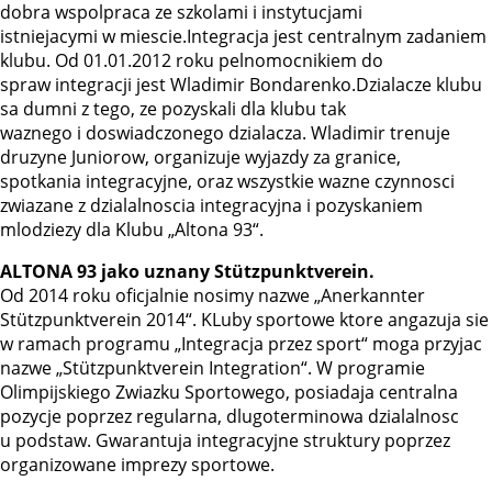
dobra wspolpraca ze szkolami i instytucjami
istniejacymi w miescie.Integracja jest centralnym zadaniem
klubu. Od 01.01.2012 roku pelnomocnikiem do
spraw integracji jest Wladimir Bondarenko.Dzialacze klubu
sa dumni z tego, ze pozyskali dla klubu tak
waznego i doswiadczonego dzialacza. Wladimir trenuje
druzyne Juniorow, organizuje wyjazdy za granice,
spotkania integracyjne, oraz wszystkie wazne czynnosci
zwiazane z dzialalnoscia integracyjna i pozyskaniem
mlodziezy dla Klubu „Altona 93“.
ALTONA 93 jako uznany Stützpunktverein.
Od 2014 roku oficjalnie nosimy nazwe „Anerkannter
Stützpunktverein 2014“. KLuby sportowe ktore angazuja sie
w ramach programu „Integracja przez sport“ moga przyjac
nazwe „Stützpunktverein Integration“. W programie
Olimpijskiego Zwiazku Sportowego, posiadaja centralna
pozycje poprzez regularna, dlugoterminowa dzialalnosc
u podstaw. Gwarantuja integracyjne struktury poprzez
organizowane imprezy sportowe.