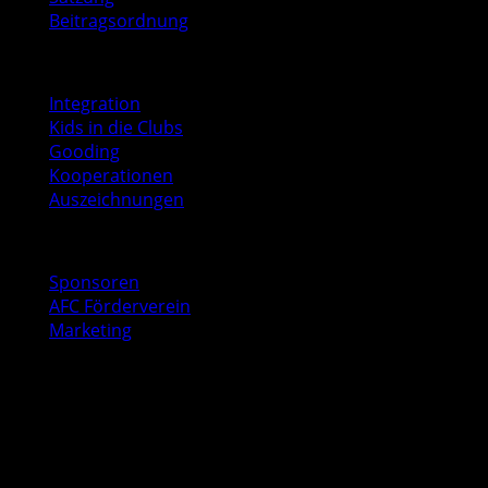
Beitragsordnung
Soziales
Integration
Kids in die Clubs
Gooding
Kooperationen
Auszeichnungen
Business
Sponsoren
AFC Förderverein
Marketing
Kontakt
AFC Geschäftsstelle
Baurstraße 9
22605 Hamburg
040 53547041