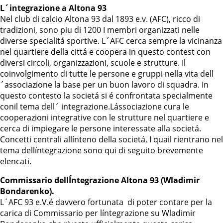
L´integrazione a Altona 93
Nel club di calcio Altona 93 dal 1893 e.v. (AFC), ricco di
tradizioni, sono piu di 1200 I membri organizzati nelle
diverse specialitá sportive. L´AFC cerca sempre la vicinanza
nel quartiere della cittá e coopera in questo contest con
diversi circoli, organizzazioni, scuole e strutture. Il
coinvolgimento di tutte le persone e gruppi nella vita dell
´associazione la base per un buon lavoro di squadra. In
questo contesto la societá si é confrontata specialmente
conil tema dell´ integrazione.Lássociazione cura le
cooperazioni integrative con le strutture nel quartiere e
cerca di impiegare le persone interessate alla societá.
Concetti centrali allínteno della societá, I quail rientrano nel
tema dellíntegrazione sono qui di seguito brevemente
elencati.
Commissario dellÍntegrazione Altona 93 (Wladimir
Bondarenko).
L´AFC 93 e.V.é davvero fortunata di poter contare per la
carica di Commissario per líntegrazione su Wladimir