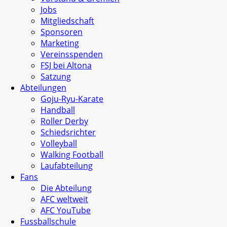
Jobs
Mitgliedschaft
Sponsoren
Marketing
Vereinsspenden
FSJ bei Altona
Satzung
Abteilungen
Goju-Ryu-Karate
Handball
Roller Derby
Schiedsrichter
Volleyball
Walking Football
Laufabteilung
Fans
Die Abteilung
AFC weltweit
AFC YouTube
Fussballschule