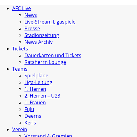
AFC Live
News
Live-Stream Ligaspiele
Presse
Stadionzeitung
News Archiv
Tickets
Dauerkarten und Tickets
Ratsherrn Lounge
Teams
Spielpläne
Liga-Leitung
1. Herren
2. Herren – U23
1. Frauen
FuJu
Deerns
Kerls
Verein
Vorstand & Gremien