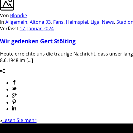
Von
Blondie
In
Allgemein
,
Altona 93
,
Fans
,
Heimspiel
,
Liga
,
News
,
Stadio
Verfasst
17. Januar 2024
Wir gedenken Gert Stölting
Heute erreichte uns die traurige Nachricht, dass unser lang
8.6.1948 im [...]
Lesen Sie mehr
Stadion