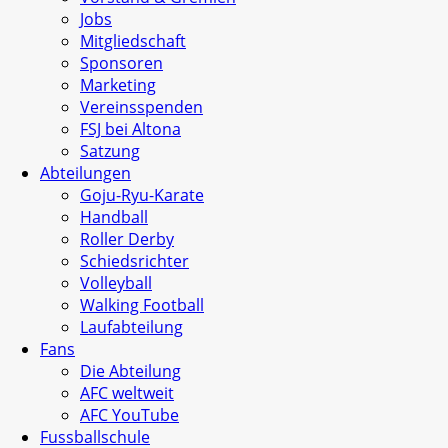
Jobs
Mitgliedschaft
Sponsoren
Marketing
Vereinsspenden
FSJ bei Altona
Satzung
Abteilungen
Goju-Ryu-Karate
Handball
Roller Derby
Schiedsrichter
Volleyball
Walking Football
Laufabteilung
Fans
Die Abteilung
AFC weltweit
AFC YouTube
Fussballschule