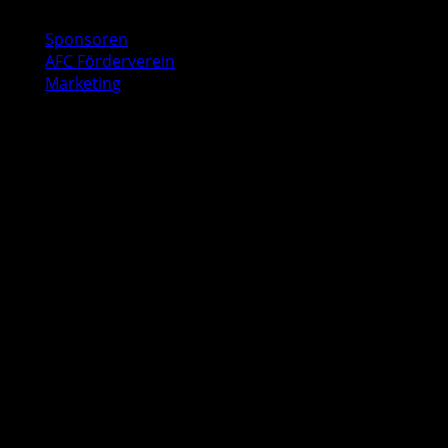
Business
Sponsoren
AFC Förderverein
Marketing
Kontakt
AFC Geschäftsstelle
Baurstraße 9
22605 Hamburg
040 53547041