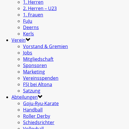
1. Herren
2. Herren – U23
1. Frauen
FuJu
Deerns
Kerls
Verein
Vorstand & Gremien
Jobs
Mitgliedschaft
Sponsoren
Marketing
Vereinsspenden
FSJ bei Altona
Satzung
Abteilungen
Goju-Ryu-Karate
Handball
Roller Derby
Schiedsrichter
Volleyball