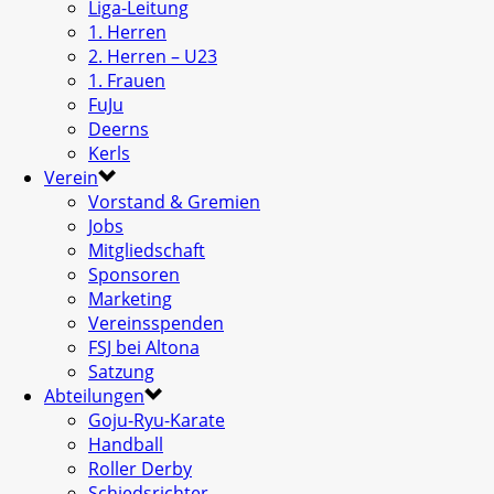
Liga-Leitung
1. Herren
2. Herren – U23
1. Frauen
FuJu
Deerns
Kerls
Verein
Vorstand & Gremien
Jobs
Mitgliedschaft
Sponsoren
Marketing
Vereinsspenden
FSJ bei Altona
Satzung
Abteilungen
Goju-Ryu-Karate
Handball
Roller Derby
Schiedsrichter