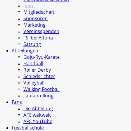
Jobs
Mitgliedschaft
Sponsoren
Marketing
Vereinsspenden
FSJ bei Altona
Satzung
Abteilungen
Goju-Ryu-Karate
Handball
Roller Derby
Schiedsrichter
Volleyball
Walking Football
Laufabteilung
Fans
Die Abteilung
AFC weltweit
AFC YouTube
Fussballschule