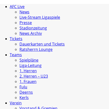
AFC Live
News
Live-Stream Ligaspiele
Presse
Stadionzeitung
News Archiv
Tickets
Dauerkarten und Tickets
Ratsherrn Lounge
Teams
Spielpläne
Liga-Leitung
1. Herren
2. Herren – U23
1. Frauen
FuJu
Deerns
Kerls
Verein
Vorstand & Gremien