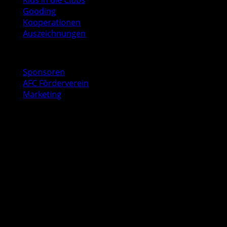
Gooding
Kooperationen
Auszeichnungen
Business
Sponsoren
AFC Förderverein
Marketing
Kontakt
AFC Geschäftsstelle
Baurstraße 9
22605 Hamburg
040 53547041