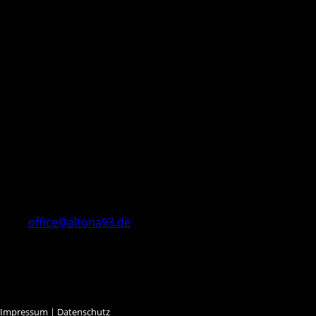
office@altona93.de
Öffnungszeiten
Mo 18– 20.00 Uhr
Mi 16– 19.00 Uhr
Do 14– 17.00 Uhr
Impressum
| Datenschutz