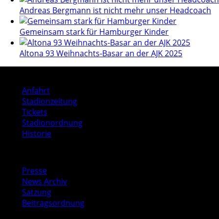
Andreas Bergmann ist nicht mehr unser Headcoach
Gemeinsam stark für Hamburger Kinder
Altona 93 Weihnachts-Basar an der AJK 2025
Stadion
Anfahrt
Stadionzeitung
Tickets
Stadionordnung
Historie
Media
Presse
News Archiv
Satzung
Beitragsordnung