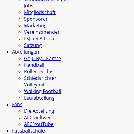
Jobs
Mitgliedschaft
Sponsoren
Marketing
Vereinsspenden
FSJ bei Altona
Satzung
Abteilungen
Goju-Ryu-Karate
Handball
Roller Derby
Schiedsrichter
Volleyball
Walking Football
Laufabteilung
Fans
Die Abteilung
AFC weltweit
AFC YouTube
Fussballschule