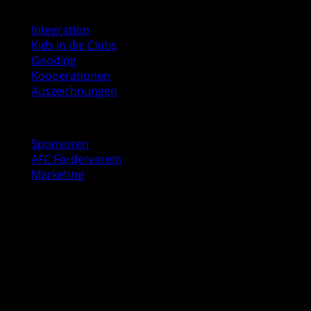
Soziales
Integration
Kids in die Clubs
Gooding
Kooperationen
Auszeichnungen
Business
Sponsoren
AFC Förderverein
Marketing
Kontakt
AFC Geschäftsstelle
Baurstraße 9
22605 Hamburg
040 53547041