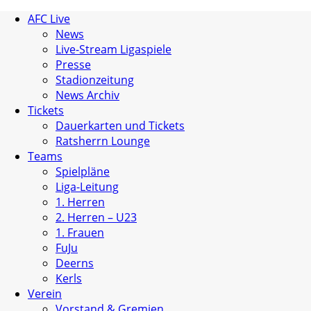
AFC Live
News
Live-Stream Ligaspiele
Presse
Stadionzeitung
News Archiv
Tickets
Dauerkarten und Tickets
Ratsherrn Lounge
Teams
Spielpläne
Liga-Leitung
1. Herren
2. Herren – U23
1. Frauen
FuJu
Deerns
Kerls
Verein
Vorstand & Gremien