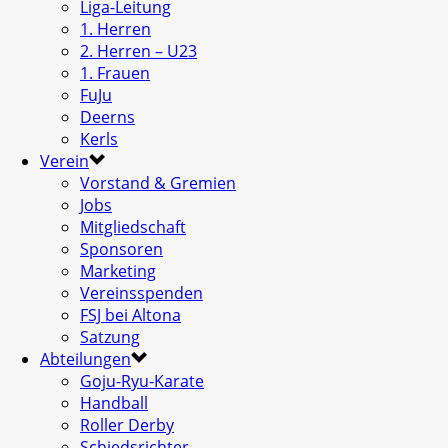
Liga-Leitung
1. Herren
2. Herren – U23
1. Frauen
FuJu
Deerns
Kerls
Verein
Vorstand & Gremien
Jobs
Mitgliedschaft
Sponsoren
Marketing
Vereinsspenden
FSJ bei Altona
Satzung
Abteilungen
Goju-Ryu-Karate
Handball
Roller Derby
Schiedsrichter