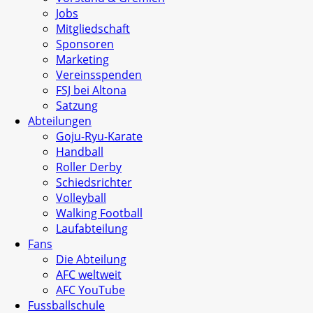
Jobs
Mitgliedschaft
Sponsoren
Marketing
Vereinsspenden
FSJ bei Altona
Satzung
Abteilungen
Goju-Ryu-Karate
Handball
Roller Derby
Schiedsrichter
Volleyball
Walking Football
Laufabteilung
Fans
Die Abteilung
AFC weltweit
AFC YouTube
Fussballschule