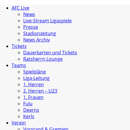
AFC Live
News
Live-Stream Ligaspiele
Presse
Stadionzeitung
News Archiv
Tickets
Dauerkarten und Tickets
Ratsherrn Lounge
Teams
Spielpläne
Liga-Leitung
1. Herren
2. Herren – U23
1. Frauen
FuJu
Deerns
Kerls
Verein
Vorstand & Gremien