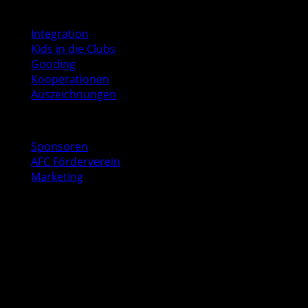
Soziales
Integration
Kids in die Clubs
Gooding
Kooperationen
Auszeichnungen
Business
Sponsoren
AFC Förderverein
Marketing
Kontakt
AFC Geschäftsstelle
Baurstraße 9
22605 Hamburg
040 53547041