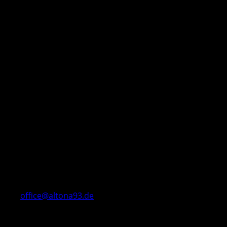
office@altona93.de
Öffnungszeiten
Mo 18– 20.00 Uhr