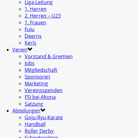
Liga-Leitung
1. Herren
2. Herren – U23
1. Frauen
FuJu
Deerns
Kerls
Verein
Vorstand & Gremien
Jobs
Mitgliedschaft
Sponsoren
Marketing
Vereinsspenden
FSJ bei Altona
Satzung
Abteilungen
Goju-Ryu-Karate
Handball
Roller Derby
Schiedsrichter