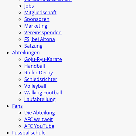
Jobs
Mitgliedschaft
Sponsoren
Marketing
Vereinsspenden
FSJ bei Altona
Satzung
Abteilungen
Goju-Ryu-Karate
Handball
Roller Derby
Schiedsrichter
Volleyball
Walking Football
Laufabteilung
Fans
Die Abteilung
AFC weltweit
AFC YouTube
Fussballschule