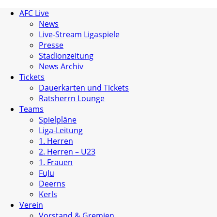
AFC Live
News
Live-Stream Ligaspiele
Presse
Stadionzeitung
News Archiv
Tickets
Dauerkarten und Tickets
Ratsherrn Lounge
Teams
Spielpläne
Liga-Leitung
1. Herren
2. Herren – U23
1. Frauen
FuJu
Deerns
Kerls
Verein
Vorstand & Gremien